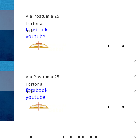
Via Postumia 25
Tortona
facebook
Italia
youtube
HOME
CINE
PAGE
Via Postumia 25
Tortona
facebook
Italia
youtube
HOME
CINE
PAGE