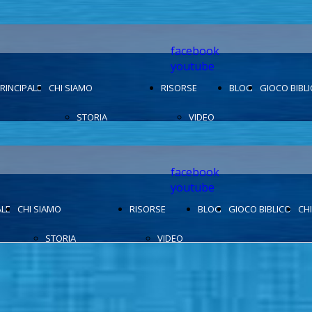
facebook
youtube
RINCIPALE
CHI SIAMO
RISORSE
BLOG
GIOCO BIBL
STORIA
VIDEO
COSA CREDIAMO
BIBBIA
facebook
FOTOGRAFIE
youtube
ALE
CHI SIAMO
RISORSE
BLOG
GIOCO BIBLICO
CH
STORIA
VIDEO
COSA CREDIAMO
BIBBIA
FOTOGRAFIE