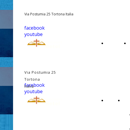
Via Postumia 25 Tortona Italia
facebook
youtube
PAGINA
PRINCIPALE
Via Postumia 25
Tortona
facebook
Italia
youtube
PAGINA
CHI
INIZIALE