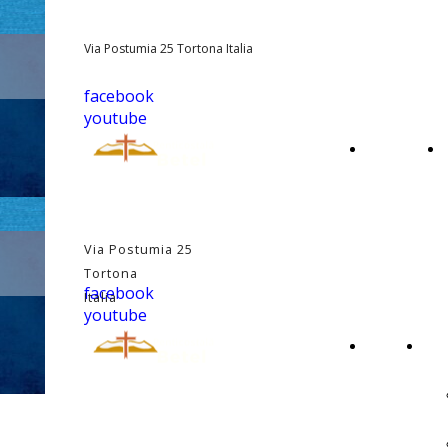
Via Postumia 25 Tortona Italia
facebook
youtube
PAGINA
PRINCIPALE
Via Postumia 25
Tortona
facebook
Italia
youtube
PAGINA
CHI
INIZIALE