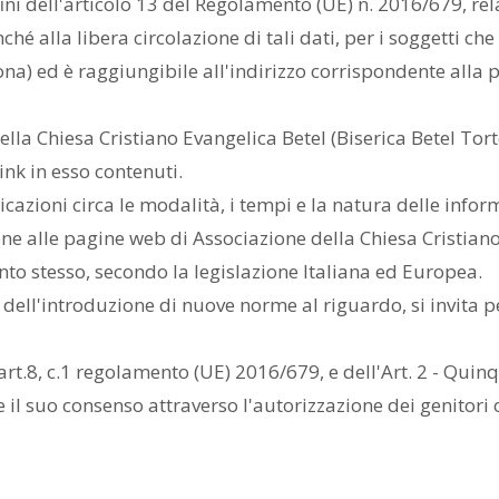
ini dell'articolo 13 del Regolamento (UE) n. 2016/679, rel
hé alla libera circolazione di tali dati, per i soggetti c
ona) ed è raggiungibile all'indirizzo corrispondente alla p
ella Chiesa Cristiano Evangelica Betel (Biserica Betel Tort
ink in esso contenuti.
cazioni circa le modalità, i tempi e la natura delle infor
ne alle pagine web di Associazione della Chiesa Cristiano
o stesso, secondo la legislazione Italiana ed Europea.
dell'introduzione di nuove norme al riguardo, si invita p
l'art.8, c.1 regolamento (UE) 2016/679, e dell'Art. 2 - Qui
l suo consenso attraverso l'autorizzazione dei genitori o d